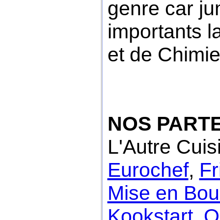
genre car ju
importants l
et de Chimie
NOS PARTE
L'Autre Cuis
Eurochef
,
Fr
Mise en Bo
Kookstart
,
Q