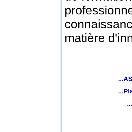
professionne
connaissanc
matière d'in
...A
...P
...T
...
...