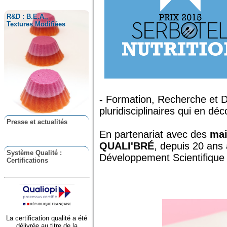
R&D : B.E.A.,
Textures Modifiées
-
Formation, Recherche et 
pluridisciplinaires qui en déc
Presse et actualités
En partenariat avec des
mai
QUALI'BRÉ
, depuis 20 ans
Système Qualité :
Développement Scientifique 
Certifications
La certification qualité a été
délivrée au titre de la